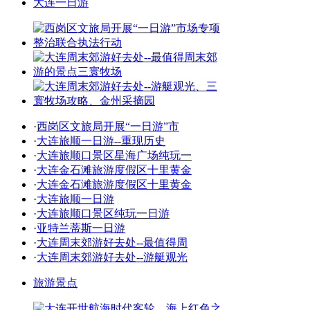
大连一日游
·
西岗区文旅局开展“一日游”市
·
大连旅顺一日游--重现历史
·
大连旅顺口景区星海广场纯玩一
·
大连金石滩旅游度假区十里黄金
·
大连金石滩旅游度假区十里黄金
·
大连旅顺一日游
·
大连旅顺口景区纯玩一日游
·
亚特兰蒂斯一日游
·
大连周末郊游好去处--最值得周
·
大连周末郊游好去处--游艇观光
旅游景点