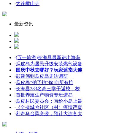
·
大连横山寺
最新资讯
·
(五一旅游)长海县最新进出海岛
·
瓜皮岛为居民升级安装燃气设备
·
国庆中秋去哪好？玩家遥指大连
·
彭建伟到瓜皮岛走访调研
·
瓜皮岛”拍了拍“你 向所有抗
·
长海县283名高三学子返校，校
·
首批养殖生产物资专班进岛
·
瓜皮村民委员会：写给小岛上最
·
《全省城乡社区（村）疫情严查
·
利奇马台风突袭，预计大连各大