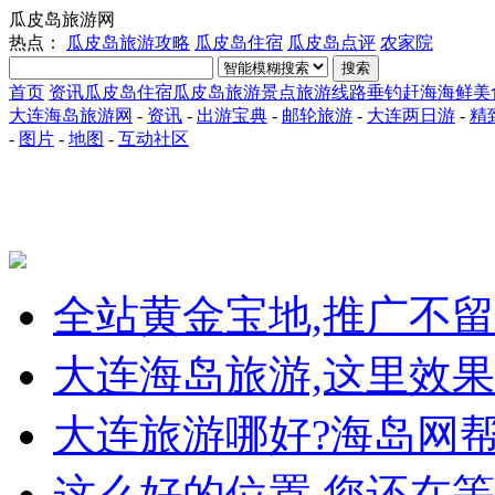
瓜皮岛旅游网
热点：
瓜皮岛旅游攻略
瓜皮岛住宿
瓜皮岛点评
农家院
搜索
首页
资讯
瓜皮岛住宿
瓜皮岛旅游景点
旅游线路
垂钓赶海
海鲜美
大连海岛旅游网
-
资讯
-
出游宝典
-
邮轮旅游
-
大连两日游
-
精
-
图片
-
地图
-
互动社区
全站黄金宝地,推广不
大连海岛旅游,这里效果
大连旅游哪好?海岛网
这么好的位置,您还在等