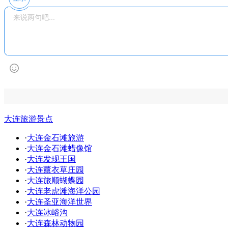
大连旅游景点
·
大连金石滩旅游
·
大连金石滩蜡像馆
·
大连发现王国
·
大连薰衣草庄园
·
大连旅顺蝴蝶园
·
大连老虎滩海洋公园
·
大连圣亚海洋世界
·
大连冰峪沟
·
大连森林动物园