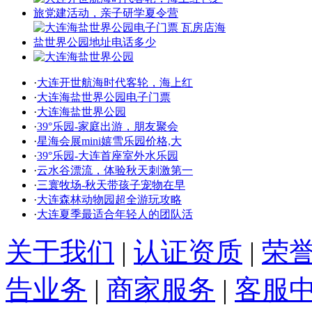
·
大连开世航海时代客轮，海上红
·
大连海盐世界公园电子门票
·
大连海盐世界公园
·
39°乐园-家庭出游，朋友聚会
·
星海会展mini嬉雪乐园价格,大
·
39°乐园-大连首座室外水乐园
·
云水谷漂流，体验秋天刺激第一
·
三寰牧场-秋天带孩子宠物在早
·
大连森林动物园超全游玩攻略
·
大连夏季最适合年轻人的团队活
关于我们
|
认证资质
|
荣
告业务
|
商家服务
|
客服