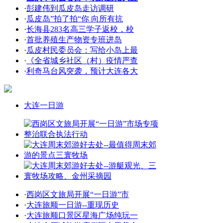
·
彭建伟到瓜皮岛走访调研
·
瓜皮岛”拍了拍“你 向所有抗
·
长海县283名高三学子返校，校
·
首批养殖生产物资专班进岛
·
瓜皮村民委员会：写给小岛上最
·
《全省城乡社区（村）疫情严查
·
利奇马台风突袭，预计大连各大
大连一日游
·
西岗区文旅局开展“一日游”市
·
大连旅顺一日游--重现历史
·
大连旅顺口景区星海广场纯玩一