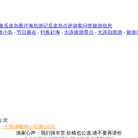
食
瓜皮岛图片
海岛游记
瓜皮岛点评
游客问答
旅游信息
致小岛
-
节日展会
-
钓鱼赶海
-
大连旅游景点
-
大连自助游
-
旅游
:
次
人
·
大连冰峪沟一日游150元
渔家心声：我们很辛苦,价格也公道,请不要再讲价