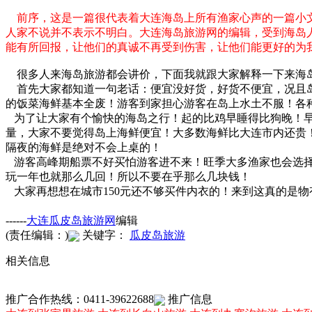
前序，这是一篇很代表着大连海岛上所有渔家心声的一篇小文
人家不说并不表示不明白。大连海岛旅游网的编辑，受到海岛
能有所回报，让他们的真诚不再受到伤害，让他们能更好的为
很多人来海岛旅游都会讲价，下面我就跟大家解释一下来海
首先大家都知道一句老话：便宜没好货，好货不便宜，况且岛
的饭菜海鲜基本全废！游客到家担心游客在岛上水土不服！各
为了让大家有个愉快的海岛之行！起的比鸡早睡得比狗晚！早
量，大家不要觉得岛上海鲜便宜！大多数海鲜比大连市内还贵
隔夜的海鲜是绝对不会上桌的！
游客高峰期船票不好买怕游客进不来！旺季大多渔家也会选择
玩一年也就那么几回！所以不要在乎那么几块钱！
大家再想想在城市150元还不够买件内衣的！来到这真的是
------
大连瓜皮岛旅游网
编辑
(责任编辑：)
关键字：
瓜皮岛旅游
相关信息
推广合作热线：0411-39622688
推广信息