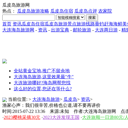
瓜皮岛旅游网
热点：
瓜皮岛旅游攻略
瓜皮岛住宿
瓜皮岛点评
农家院
搜索
首页
资讯
瓜皮岛住宿
瓜皮岛旅游景点
旅游线路
垂钓赶海
海鲜美
大连海岛旅游网
-
资讯
-
出游宝典
-
邮轮旅游
-
大连两日游
-
精
全站黄金宝地,推广不留余地
大连海岛旅游,这里效果最"牛"
大连旅游哪好?海岛网帮您找
这么好的位置,您还在等什么?
当前位置:
>
大连海岛旅游
>
瓜皮岛
>
资讯
>
渔家心声：我们很辛苦,价格也公道,请不要再讲价
时间:2015-07-22 13:36 来源:未知 作者:大连海岛旅游网 点击
·
2023樱桃采摘30元
·
2023大连发现王国
·
大连旅顺一日游80元/