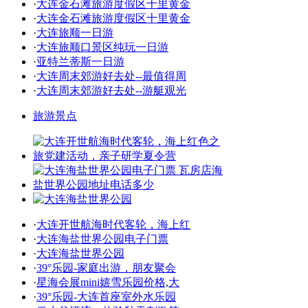
·
大连金石滩旅游度假区十里黄金
·
大连金石滩旅游度假区十里黄金
·
大连旅顺一日游
·
大连旅顺口景区纯玩一日游
·
亚特兰蒂斯一日游
·
大连周末郊游好去处--最值得周
·
大连周末郊游好去处--游艇观光
旅游景点
·
大连开世航海时代客轮，海上红
·
大连海盐世界公园电子门票
·
大连海盐世界公园
·
39°乐园-家庭出游，朋友聚会
·
星海会展mini嬉雪乐园价格,大
·
39°乐园-大连首座室外水乐园