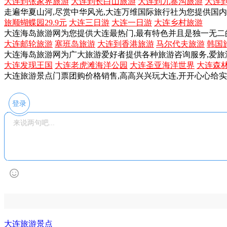
大连到张家界旅游
大连到长白山旅游
大连到九寨沟旅游
大连
走遍华夏山河,尽赏中华风光,大连万维国际旅行社为您提供国
旅顺蝴蝶园29.9元
大连三日游
大连一日游
大连乡村旅游
大连海岛旅游网为您提供大连最热门,最有特色并且是独一无二
大连邮轮旅游
塞班岛旅游
大连到香港旅游
马尔代夫旅游
韩国
大连海岛旅游网为广大旅游爱好者提供各种旅游咨询服务,爱旅
大连发现王国
大连老虎滩海洋公园
大连圣亚海洋世界
大连森
大连旅游景点门票团购价格销售,高高兴兴玩大连,开开心心给
登录
大连旅游景点