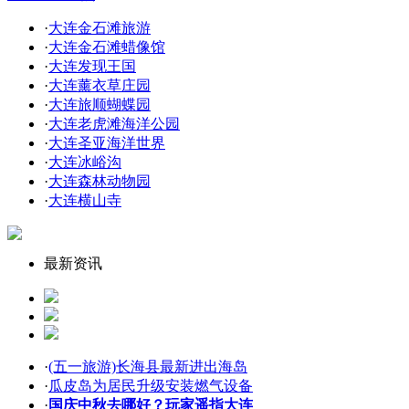
·
大连金石滩旅游
·
大连金石滩蜡像馆
·
大连发现王国
·
大连薰衣草庄园
·
大连旅顺蝴蝶园
·
大连老虎滩海洋公园
·
大连圣亚海洋世界
·
大连冰峪沟
·
大连森林动物园
·
大连横山寺
最新资讯
·
(五一旅游)长海县最新进出海岛
·
瓜皮岛为居民升级安装燃气设备
·
国庆中秋去哪好？玩家遥指大连