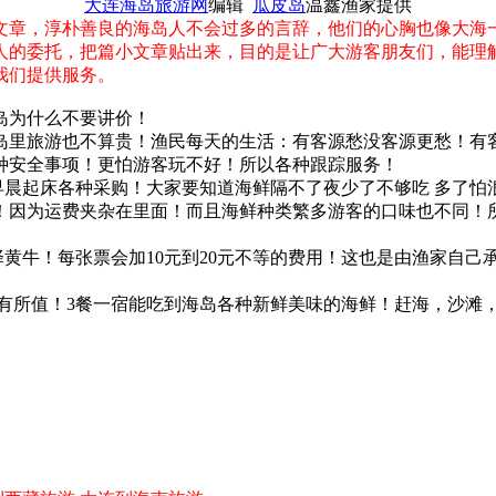
大连海岛旅游网
编辑
瓜皮岛
温鑫渔家提供
章，淳朴善良的海岛人不会过多的言辞，他们的心胸也像大海
人的委托，把篇小文章贴出来，目的是让广大游客朋友们，能理
我们提供服务。
岛为什么不要讲价！
里旅游也不算贵！渔民每天的生活：有客源愁没客源更愁！有
种安全事项！更怕游客玩不好！所以各种跟踪服务！
晨起床各种采购！大家要知道海鲜隔不了夜少了不够吃 多了怕
！因为运费夹杂在里面！而且海鲜种类繁多游客的口味也不同！
黄牛！每张票会加10元到20元不等的费用！这也是由渔家自己
物有所值！3餐一宿能吃到海岛各种新鲜美味的海鲜！赶海，沙滩